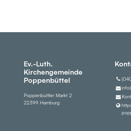
Ev.-Luth.
Kont
Kirchengemeinde
Poppenbüttel
(040
info
Poppenbüttler Markt 2
Kont
22399 Hamburg
http
popp