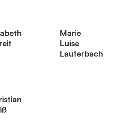
sabeth
Marie
reit
Luise
Lauterbach
istian
iß