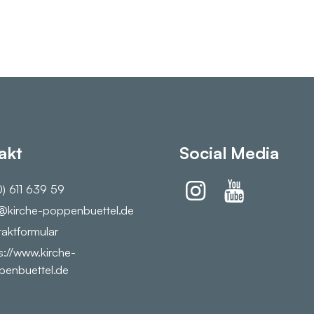
akt
Social Media
) 611 639 59
@​kirche-poppenbuettel.​de
aktformular
s://www.​kirche-
enbuettel.​de