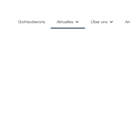
Gottesdienste
Aktuelles
Über uns
An
News
Unsere Gemeinde
Hi
Gottesdienste
Marktkirche
Ta
Konzerte
Philemon-Kirche
Ki
Veranstaltungen
Kindertagesstätten
Gl
Kirchenfenster (Gemeindebrief)
Diakonieverein
Gr
Kontakt
Al