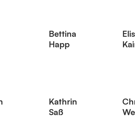
d
Bettina
Eli
Happ
Kai
n
Kathrin
Chr
Saß
We