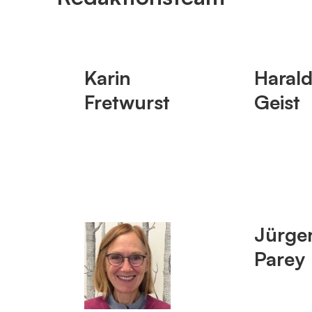
E-Mail
bernd.​lohse@​kirche-poppenbuettel.​de
Mobil
0177 5891927
Karin
Haral
Fretwurst
Geist
Jürge
Parey