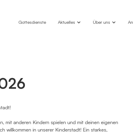
Gottesdienste
Aktuelles
Über uns
An
News
Unsere Gemeinde
Hi
Gottesdienste
Marktkirche
Ta
Konzerte
Philemon-Kirche
Ki
Veranstaltungen
Kindertagesstätten
Gl
2026
Kirchenfenster (Gemeindebrief)
Diakonieverein
Gr
Kontakt
Al
tadt!
ln, mit anderen Kindern spielen und mit deinen eigenen
ch willkommen in unserer Kinderstadt! Ein starkes,