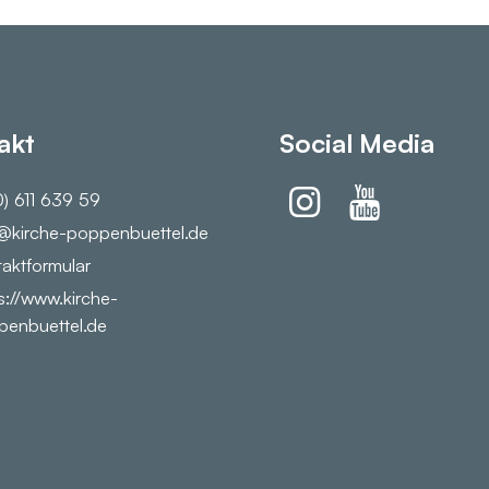
akt
Social Media
) 611 639 59
@​kirche-poppenbuettel.​de
aktformular
s://www.​kirche-
enbuettel.​de