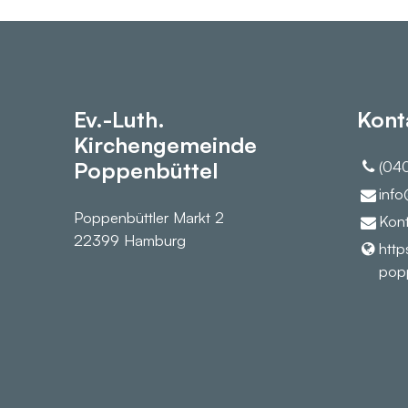
Ev.-Luth.
Kont
Kirchengemeinde
Poppenbüttel
(040
info
Poppenbüttler Markt 2
Kont
22399 Hamburg
http
popp