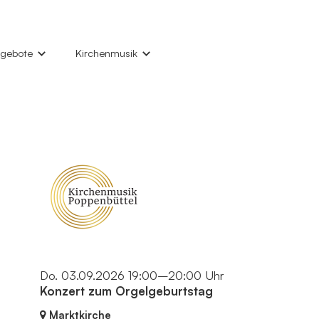
gebote
Kirchenmusik
lfe und Begleiten
Unsere Kirchenmusik
ufe, Trauung, Konfirmation, Trauerfeier
Konzerte
nder und Jugendliche
Chöre und Gruppen
auben vertiefen
Kantor und Team
uppen und Kreise
Alsterwanderweg-Konzerte
le Angebote
Instrumente
Do. 03.09.2026 19:00–20:00 Uhr
Konzert zum Orgelgeburtstag
Marktkirche