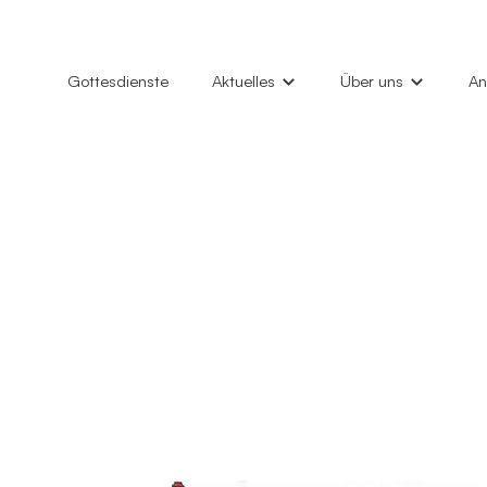
Gottesdienste
Aktuelles
Über uns
An
News
Unsere Gemeinde
Hi
Gottesdienste
Marktkirche
Ta
Konzerte
Philemon-Kirche
Ki
Veranstaltungen
Kindertagesstätten
Gl
Kirchenfenster (Gemeindebrief)
Diakonieverein
Gr
Kontakt
Al