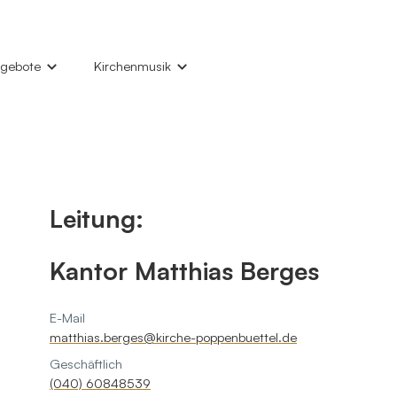
gebote
Kirchenmusik
lfe und Begleiten
Unsere Kirchenmusik
ufe, Trauung, Konfirmation, Trauerfeier
Konzerte
nder und Jugendliche
Chöre und Gruppen
Leitung:
auben vertiefen
Kantor und Team
uppen und Kreise
Alsterwanderweg-Konzerte
Kantor Matthias Berges
le Angebote
Instrumente
E-Mail
matthias.​berges@​kirche-poppenbuettel.​de
Geschäftlich
(040) 60848539