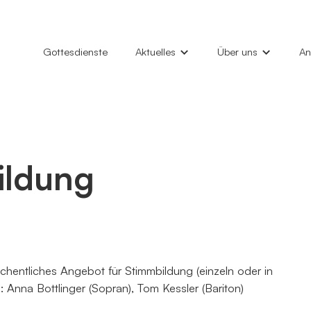
Gottesdienste
Aktuelles
Über uns
An
News
Unsere Gemeinde
Hi
Gottesdienste
Marktkirche
Ta
Konzerte
Philemon-Kirche
Ki
ildung
Veranstaltungen
Kindertagesstätten
Gl
Kirchenfenster (Gemeindebrief)
Diakonieverein
Gr
Kontakt
Al
hentliches Angebot für Stimmbildung (einzeln oder in
Anna Bottlinger (Sopran), Tom Kessler (Bariton)