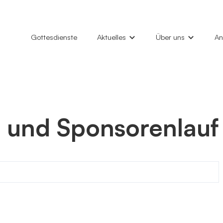
Gottesdienste
Aktuelles
Über uns
An
News
Unsere Gemeinde
Hi
Gottesdienste
Marktkirche
Ta
Konzerte
Philemon-Kirche
Ki
 und Sponsorenlauf
Veranstaltungen
Kindertagesstätten
Gl
Kirchenfenster (Gemeindebrief)
Diakonieverein
Gr
Kontakt
Al