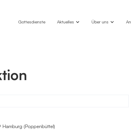
Gottesdienste
Aktuelles
Über uns
An
News
Unsere Gemeinde
Hi
Gottesdienste
Marktkirche
Ta
Konzerte
Philemon-Kirche
Ki
tion
Veranstaltungen
Kindertagesstätten
Gl
Kirchenfenster (Gemeindebrief)
Diakonieverein
Gr
Kontakt
Al
9 Hamburg
(Poppenbüttel)