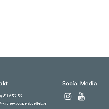
akt
Social Media
) 611 639 59
@​kirche-poppenbuettel.​de